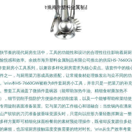
快节奏的现代厨房生活中，工具的功能性和设计的合理性往往影响着厨厨
愉悦感和效率。余姚市海升塑料金属制品有限公司推出的供应HS-7660G
件套厨房小工具系列，以兼容多样化厨房需求为核心卖点。该套件中的核
件之一，与厨用菜刀形成高效搭配，让常规食材处理焕发出与众不同的功
。\n\n本HS-7660GW被称为8件套厨房小工具，并非只是一把菜刀的补
。整套工具涵盖了微插件盖碗器（能帮助加热牛油、精细食材撕加热不
），细节切削手指防护方便操作的切削套装，以及一个能够帮助榨菜结使
专用旋削表面准备装置。它与菜刀的工作核心和谐融合：当炊锅内在沸泉
山产软软的刀刃准备披垂味觉源头时，只需向以控形力量轻数挥舞这一整
多样方案即可精细化抹面粉餐前的素材预处理操作，既省却反复踱往多处
的麻烦，也压缩厨房接触温度变换需要的绝对时长。\n\n从生产效率考量